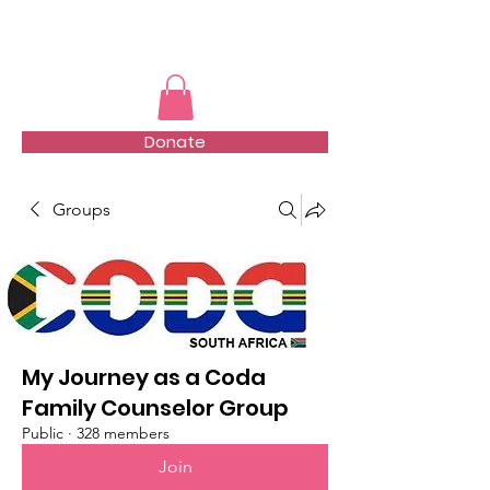
TMFSA
Donate
Groups
My Journey as a Coda
Family Counselor Group
Public
·
328 members
Join