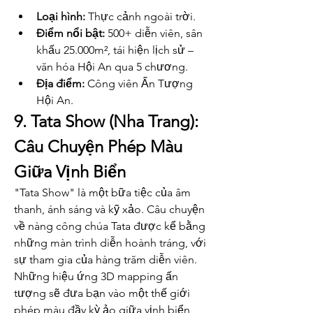
Loại hình:
 Thực cảnh ngoài trời.
Điểm nổi bật:
 500+ diễn viên, sân 
khấu 25.000m², tái hiện lịch sử – 
văn hóa Hội An qua 5 chương.
Địa điểm:
 Công viên Ấn Tượng 
Hội An.
9. Tata Show (Nha Trang): 
Câu Chuyện Phép Màu 
Giữa Vịnh Biển
"Tata Show" là một bữa tiệc của âm 
thanh, ánh sáng và kỹ xảo. Câu chuyện 
về nàng công chúa Tata được kể bằng 
những màn trình diễn hoành tráng, với 
sự tham gia của hàng trăm diễn viên. 
Những hiệu ứng 3D mapping ấn 
tượng sẽ đưa bạn vào một thế giới 
phép màu đầy kỳ ảo giữa vịnh biển 