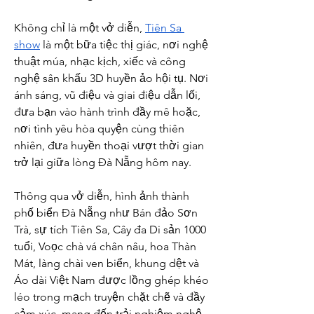
Không chỉ là một vở diễn, 
Tiên Sa 
show
 là một bữa tiệc thị giác, nơi nghệ 
thuật múa, nhạc kịch, xiếc và công 
nghệ sân khấu 3D huyền ảo hội tụ. Nơi 
ánh sáng, vũ điệu và giai điệu dẫn lối, 
đưa bạn vào hành trình đầy mê hoặc, 
nơi tình yêu hòa quyện cùng thiên 
nhiên, đưa huyền thoại vượt thời gian 
trở lại giữa lòng Đà Nẵng hôm nay.
Thông qua vở diễn, hình ảnh thành 
phố biển Đà Nẵng như Bán đảo Sơn 
Trà, sự tích Tiên Sa, Cây đa Di sản 1000 
tuổi, Voọc chà vá chân nâu, hoa Thàn 
Mát, làng chài ven biển, khung dệt và 
Áo dài Việt Nam được lồng ghép khéo 
léo trong mạch truyện chặt chẽ và đầy 
cảm xúc, mang đến trải nghiệm nghệ 