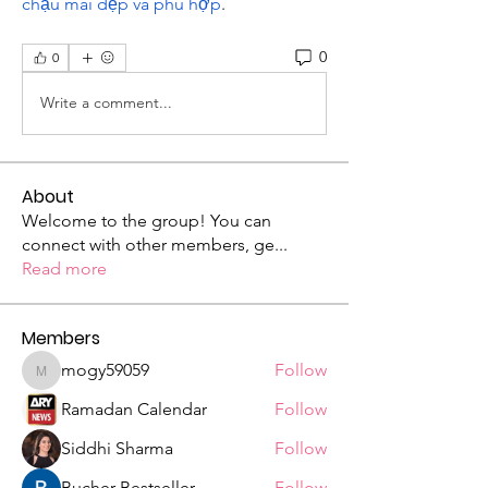
chậu mai đẹp và phù hợp
.
0
0
Write a comment...
About
Welcome to the group! You can
connect with other members, ge
...
Read more
Members
mogy59059
Follow
mogy59059
Ramadan Calendar
Follow
Siddhi Sharma
Follow
Bucher Bestseller
Follow