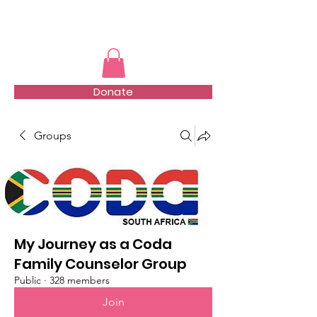
TMFSA
Donate
Groups
My Journey as a Coda
Family Counselor Group
Public
·
328 members
Join