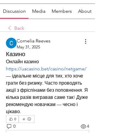
Discussion
Media
Members
About
Back
Cornelia Reeves
May 31, 2025
Казино
Онлайн казино 
https://uacasino.bet/casino/netgame/
— ідеальне місце для тих, хто хоче 
грати без ризику. Часто проводять 
акції з фріспінами без поповнення. Я 
кілька разів вигравав саме так! Дуже 
рекомендую новачкам — чесно і 
цікаво.
0
0
4