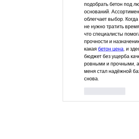
подобрать бетон под л
оснований. Ассортимент
облегчает выбор. Когда
не нужно тратить время
что специалисты помог
прочности и назначени
какая 
бетон цена
, и зд
бюджет без ущерба каче
ровными и прочными, а
меня стал надёжной баз
снова.
Like
Reply