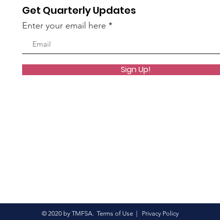
Get Quarterly Updates
Enter your email here
Sign Up!
© 2020 by TMFSA.
Terms of Use
|
Privacy Policy