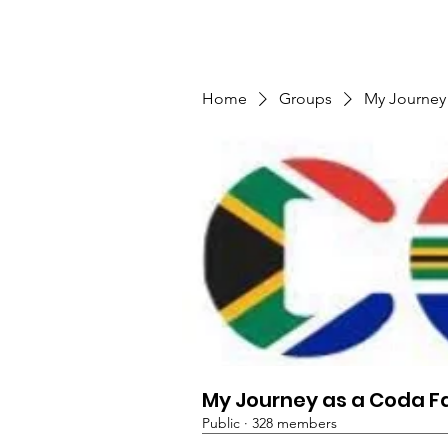
TMFSA
Home
Support Us
Shop
News
Home
Groups
My Journey
My Journey as a Coda F
Public
·
328 members