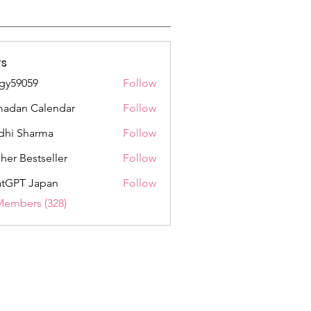
s
gy59059
Follow
059
adan Calendar
Follow
dhi Sharma
Follow
her Bestseller
Follow
tGPT Japan
Follow
Members (328)