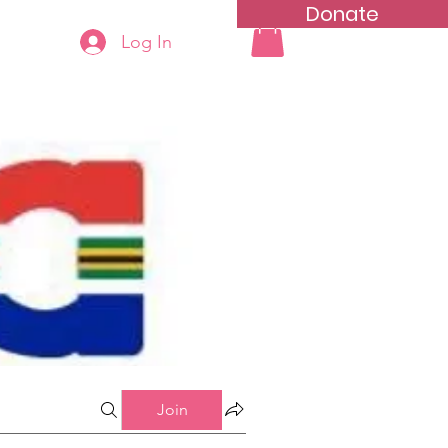
Donate
Log In
ning
Groups List
Join