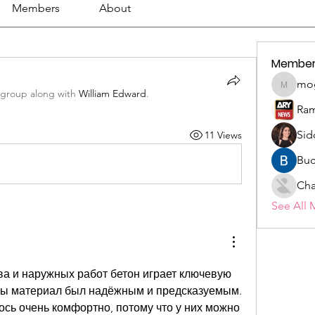
Members
About
Member
mo
mogy59
 group along with
William Edward
.
Ram
Sid
11 Views
Buc
Cha
See All 
а и наружных работ бетон играет ключевую 
обы материал был надёжным и предсказуемым. 
ось очень комфортно, потому что у них можно 