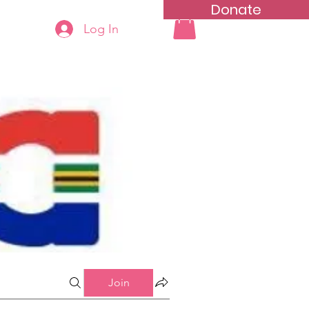
Donate
Log In
ning
Groups List
Join