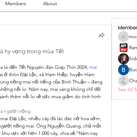
Members
About
Member
mo
mogy59
Ram
và hy vọng trong mùa Tết
Sid
 là đến Tết Nguyên đán Giáp Thìn 2024, 
mai 
Buc
mai ở thôn Đại Lộc, xã Hàm Hiệp, huyện Hàm 
Cha
ng trồng mai nổi tiếng của Bình Thuận – đang 
hững nỗi lo. Năm nay, mai vàng không chỉ đối 
See All 
nh thêm nỗi lo về sức mua giảm do tình hình 
a người trồng
ai Đại Lộc, nhiều cây đã lác đác nở hoa sớm, 
người trồng mai. Ông Nguyễn Quang, chủ một 
khu vực với hơn 1.000 cây, chia sẻ:"Năm nay 