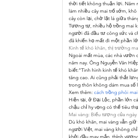
thời tiết không thuận lợi. Nă
làm nhiều cây mai trổ sớm, khô 
cây còn lại, chờ lặt lá giữa th
Tương tự, nhiều hộ trồng mai k
người đã đầu tư công sức và chi
đã khiến họ mất đi một phần lớ
Kinh tế khó khăn, thị trường ma
Ngoài mất mùa, các nhà vườn cò
năm nay. Ông Nguyễn Văn Hiệp,
biết:"Tình hình kinh tế khó khăn
tăng cao. Ai cũng phải thắt lư
trong thôn không dám mua số 
Xem thêm: 
cách trồng phôi mai
Hiện tại, ở Đại Lộc, phần lớn c
chậu chỉ hy vọng có thể tiêu th
Mai vàng: Biểu tượng của ngày 
Dù khó khăn, mai vàng vẫn giữ v
người Việt, mai vàng không chỉ 
khởi đầu may mắn, thịnh vượn