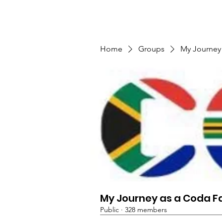
TMFSA
Home
Support Us
Shop
News
Home
Groups
My Journey
My Journey as a Coda F
Public
·
328 members