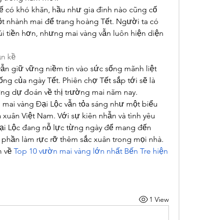
 có khó khăn, hầu như gia đình nào cũng cố 
 nhành mai để trang hoàng Tết. Người ta có 
úi tiền hơn, nhưng mai vàng vẫn luôn hiện diện 
ận kề
ẫn giữ vững niềm tin vào sức sống mãnh liệt 
hống của ngày Tết. Phiên chợ Tết sắp tới sẽ là 
hững dự đoán về thị trường mai năm nay.
 mai vàng Đại Lộc vẫn tỏa sáng như một biểu 
xuân Việt Nam. Với sự kiên nhẫn và tình yêu 
ại Lộc đang nỗ lực từng ngày để mang đến 
phần làm rực rỡ thêm sắc xuân trong mọi nhà. 
 về 
Top 10 vườn mai vàng lớn nhất Bến Tre hiện 
1 View