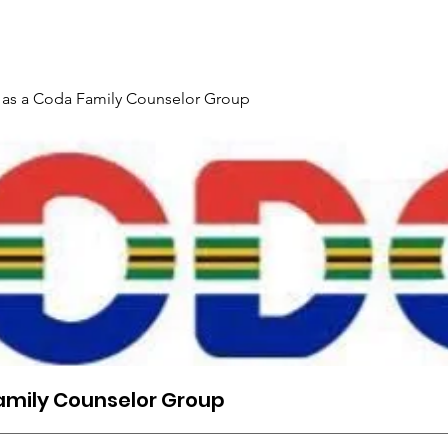
Gallery
Events
Contact
Interpreter Mentoring Trai
 as a Coda Family Counselor Group
amily Counselor Group