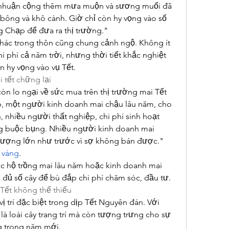
m nhuận cộng thêm mưa muộn và sương muối đã 
bông và khô cành. Giờ chỉ còn hy vọng vào số 
áng Chạp để đưa ra thị trường."
hác trong thôn cũng chung cảnh ngộ. Không ít 
 phí cả năm trời, nhưng thời tiết khắc nghiệt 
n hy vọng vào vụ Tết.
i tết chững lại
n lo ngại về sức mua trên thị trường mai Tết 
 một người kinh doanh mai chậu lâu năm, cho 
, nhiều người thất nghiệp, chi phí sinh hoạt 
ng buộc bụng. Nhiều người kinh doanh mai 
lượng lớn như trước vì sợ không bán được."
 vàng
.
ác hộ trồng mai lâu năm hoặc kinh doanh mai 
ụ đủ số cây để bù đắp chi phí chăm sóc, đầu tư.
Tết không thể thiếu
ị trí đặc biệt trong dịp Tết Nguyên đán. Với 
là loài cây trang trí mà còn tượng trưng cho sự 
g trong năm mới.