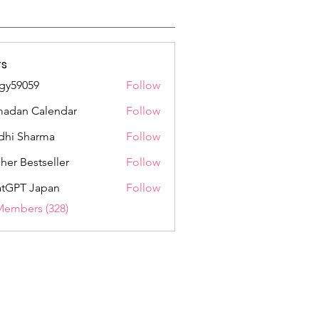
s
gy59059
Follow
059
adan Calendar
Follow
dhi Sharma
Follow
her Bestseller
Follow
tGPT Japan
Follow
Members (328)