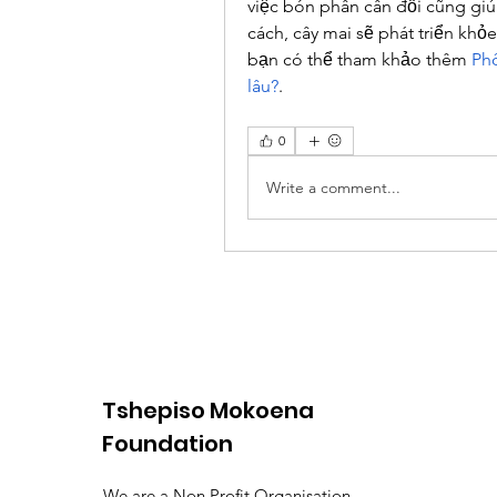
việc bón phân cân đối cũng giú
cách, cây mai sẽ phát triển kh
bạn có thể tham khảo thêm 
Phô
lâu?
.
0
Write a comment...
Tshepiso Mokoena
Foundation
We are a Non Profit Organisation,