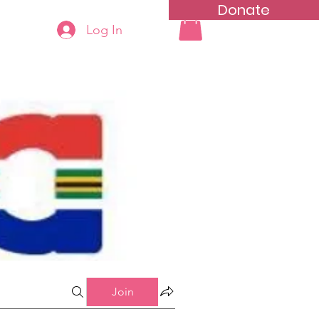
Donate
Log In
ning
Groups List
Join