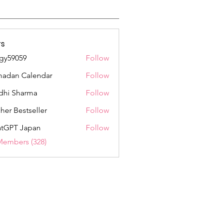
s
gy59059
Follow
059
adan Calendar
Follow
dhi Sharma
Follow
her Bestseller
Follow
tGPT Japan
Follow
Members (328)