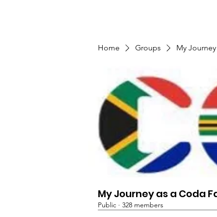
TMFSA
Home
Support Us
Shop
News
Home
Groups
My Journey
My Journey as a Coda F
Public
·
328 members