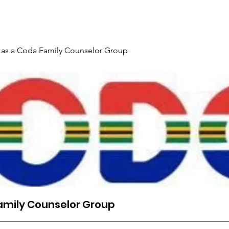
Gallery
Events
Contact
Interpreter Mentoring Trai
 as a Coda Family Counselor Group
amily Counselor Group