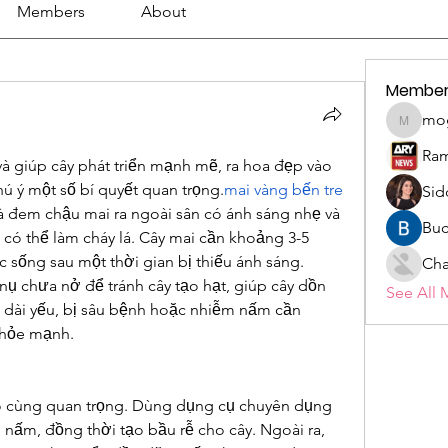
Members
About
Member
mo
mogy59
Ram
à giúp cây phát triển mạnh mẽ, ra hoa đẹp vào 
ú ý một số bí quyết quan trọng.
mai vàng bến tre 
Sid
 là đem chậu mai ra ngoài sân có ánh sáng nhẹ và 
Buc
có thể làm cháy lá. Cây mai cần khoảng 3-5 
 sống sau một thời gian bị thiếu ánh sáng.
Cha
 nụ chưa nở để tránh cây tạo hạt, giúp cây dồn 
See All 
h dài yếu, bị sâu bệnh hoặc nhiễm nấm cần 
khỏe mạnh.
 vô cùng quan trọng. Dùng dụng cụ chuyên dụng 
 nấm, đồng thời tạo bầu rễ cho cây. Ngoài ra, 