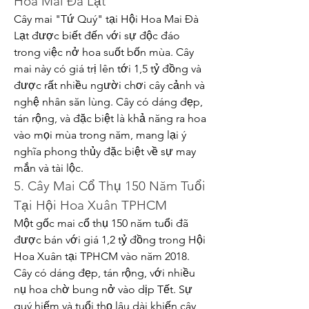
Hoa Mai Đà Lạt
Cây mai "Tứ Quý" tại Hội Hoa Mai Đà 
Lạt được biết đến với sự độc đáo 
trong việc nở hoa suốt bốn mùa. Cây 
mai này có giá trị lên tới 1,5 tỷ đồng và 
được rất nhiều người chơi cây cảnh và 
nghệ nhân săn lùng. Cây có dáng đẹp, 
tán rộng, và đặc biệt là khả năng ra hoa 
vào mọi mùa trong năm, mang lại ý 
nghĩa phong thủy đặc biệt về sự may 
mắn và tài lộc.
5. Cây Mai Cổ Thụ 150 Năm Tuổi 
Tại Hội Hoa Xuân TPHCM
Một gốc mai cổ thụ 150 năm tuổi đã 
được bán với giá 1,2 tỷ đồng trong Hội 
Hoa Xuân tại TPHCM vào năm 2018. 
Cây có dáng đẹp, tán rộng, với nhiều 
nụ hoa chờ bung nở vào dịp Tết. Sự 
quý hiếm và tuổi thọ lâu dài khiến cây 