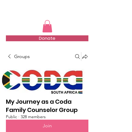
TMFSA
Donate
Groups
My Journey as a Coda
Family Counselor Group
Public
·
328 members
Join