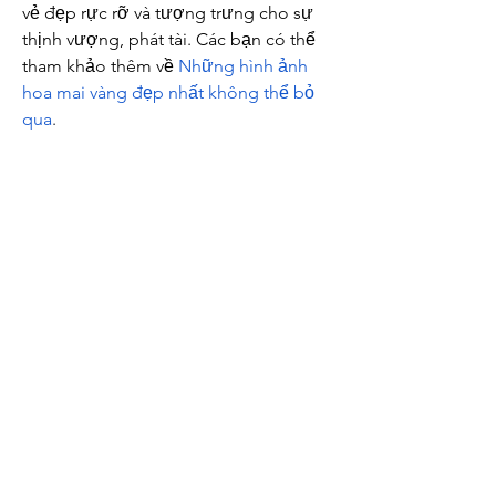
vẻ đẹp rực rỡ và tượng trưng cho sự 
thịnh vượng, phát tài. Các bạn có thể 
tham khảo thêm về 
Những hình ảnh 
hoa mai vàng đẹp nhất không thể bỏ 
qua
.
0
0
Write a comment...
About
Welcome to the group! You can
connect with other members, ge
...
Read more
Members
mogy59059
Follow