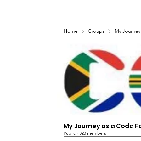
TMFSA
Home
Support Us
Shop
News
Home
Groups
My Journey
My Journey as a Coda F
Public
·
328 members