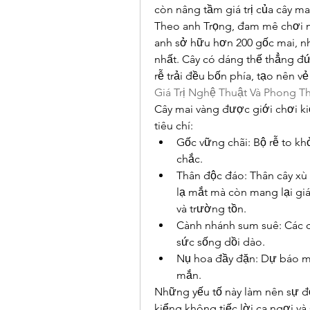
còn nâng tầm giá trị của cây m
Theo anh Trọng, đam mê chơi m
anh sở hữu hơn 200 gốc mai, nh
nhất. Cây có dáng thế thẳng đứ
rễ trải đều bốn phía, tạo nên v
Giá Trị Nghệ Thuật Và Phong T
Cây mai vàng được giới chơi ki
tiêu chí:
Gốc vững chãi: Bộ rễ to kh
chắc.
Thân độc đáo: Thân cây xù 
lạ mắt mà còn mang lại giá
và trường tồn.
Cành nhánh sum suê: Các ch
sức sống dồi dào.
Nụ hoa đầy đặn: Dự báo mộ
mắn.
Những yếu tố này làm nên sự độ
kiểng không tiếc lời ca ngợi và