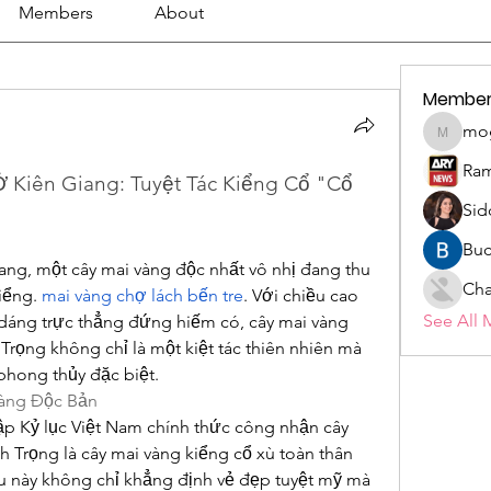
Members
About
Member
mo
mogy59
Ram
 Kiên Giang: Tuyệt Tác Kiểng Cổ "Cổ 
Sid
Buc
ang, một cây mai vàng độc nhất vô nhị đang thu 
Cha
iểng. 
mai vàng chợ lách bến tre
. Với chiều cao 
See All 
dáng trực thẳng đứng hiếm có, cây mai vàng 
rọng không chỉ là một kiệt tác thiên nhiên mà 
phong thủy đặc biệt.
Vàng Độc Bản
ập Kỷ lục Việt Nam chính thức công nhận cây 
 Trọng là cây mai vàng kiểng cổ xù toàn thân 
u này không chỉ khẳng định vẻ đẹp tuyệt mỹ mà 