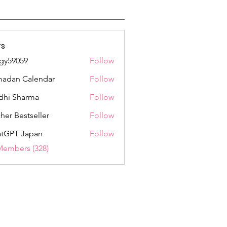
s
gy59059
Follow
059
adan Calendar
Follow
dhi Sharma
Follow
her Bestseller
Follow
tGPT Japan
Follow
Members (328)