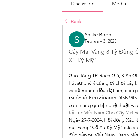
Discussion
Media
Back
Snake Boon
February 3, 2025
Cây Mai Vàng 8 Tỷ Đồng Ở
Xù Kỳ Mỹ"
Giữa lòng TP. Rạch Giá, Kiên Gi
hút sự chú ý của giới chơi cây k
và bề ngang đều đạt 5m, cùng 
thuộc sở hữu của anh Đinh Văn T
còn mang giá trị nghệ thuật và 
Kỷ Lục Việt Nam Cho Cây Mai 
Ngày 29-9-2024, Hội đồng Xác l
mai vàng "Cổ Xù Kỳ Mỹ" của anh
độc bản tại Việt Nam. Danh hiệ