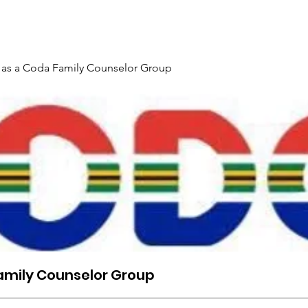
Gallery
Events
Contact
Interpreter Mentoring Trai
 as a Coda Family Counselor Group
amily Counselor Group