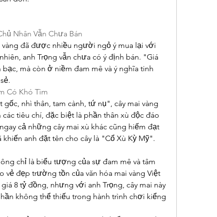
 Chủ Nhân Vẫn Chưa Bán
i vàng đã được nhiều người ngỏ ý mua lại với 
nhiên, anh Trọng vẫn chưa có ý định bán. "Giá 
n bạc, mà còn ở niềm đam mê và ý nghĩa tinh 
sẻ.
ếm Có Khó Tìm
gốc, nhì thân, tam cành, tứ nụ", cây mai vàng 
các tiêu chí, đặc biệt là phần thân xù độc đáo 
ngay cả những cây mai xù khác cũng hiếm đạt 
khiến anh đặt tên cho cây là "Cổ Xù Kỳ Mỹ".
ông chỉ là biểu tượng của sự đam mê và tâm 
 vẻ đẹp trường tồn của văn hóa mai vàng Việt 
giá 8 tỷ đồng, nhưng với anh Trọng, cây mai này 
phần không thể thiếu trong hành trình chơi kiểng 