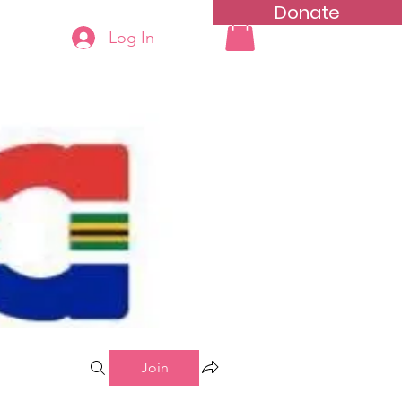
Donate
Log In
ning
Groups List
Join