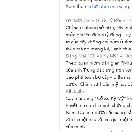
Xem thêm: 
chợ phôi mai vàng
.
Lời Mời Chào Giá 8 Tỷ Đồng –
Chỉ sau 5 tháng sở hữu, cây ma
mức giá lên đến 8 tỷ đồng. Tuy 
trị của cây không chỉ nằm ở tiề
thần mà nó mang lại," anh chia 
Dáng Mai "Cổ Xù Kỳ Mỹ" – Hi
Theo quan niệm dân gian "Nhất 
của anh Trọng đáp ứng trọn vẹn 
bao phủ toàn bộ cây – điều mà 
được. Chính sự hoàn mỹ này đã 
Kết Luận
Cây mai vàng "Cổ Xù Kỳ Mỹ" kh
huyết mà còn là minh chứng cho
Nam. Dù có người sẵn sàng trả 
vẫn là một báu vật vô giá, một 
của mình.