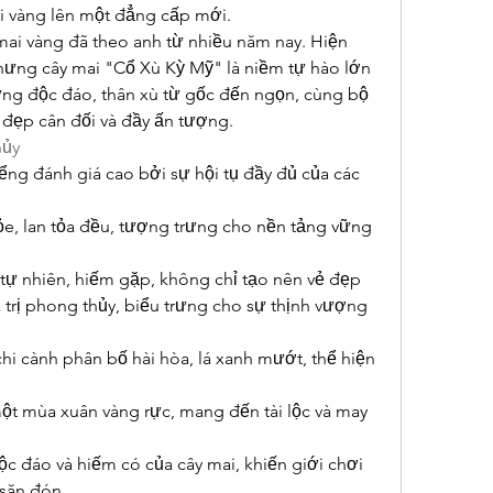
ai vàng lên một đẳng cấp mới.
ai vàng đã theo anh từ nhiều năm nay. Hiện 
ưng cây mai "Cổ Xù Kỳ Mỹ" là niềm tự hào lớn 
ng độc đáo, thân xù từ gốc đến ngọn, cùng bộ 
ẻ đẹp cân đối và đầy ấn tượng.
hủy
ểng đánh giá cao bởi sự hội tụ đầy đủ của các 
ỏe, lan tỏa đều, tượng trưng cho nền tảng vững 
tự nhiên, hiếm gặp, không chỉ tạo nên vẻ đẹp 
 trị phong thủy, biểu trưng cho sự thịnh vượng 
i cành phân bố hài hòa, lá xanh mướt, thể hiện 
t mùa xuân vàng rực, mang đến tài lộc và may 
c đáo và hiếm có của cây mai, khiến giới chơi 
 săn đón.