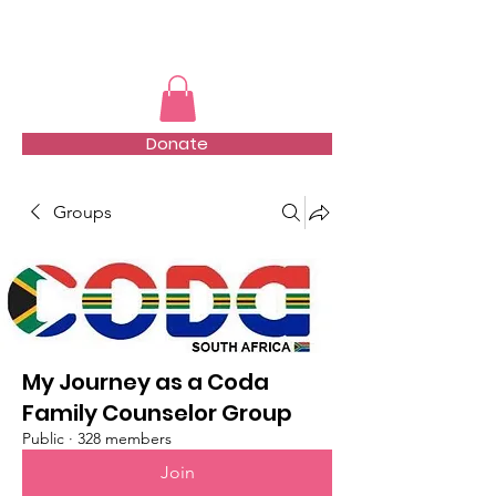
TMFSA
Donate
Groups
My Journey as a Coda
Family Counselor Group
Public
·
328 members
Join