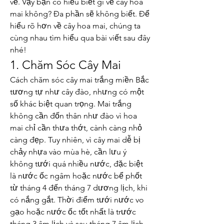
về. Vậy bạn có hiểu biết gì về cây hoa 
mai không? Đa phần sẽ không biết. Để 
hiểu rõ hơn về cây hoa mai, chúng ta 
cùng nhau tìm hiểu qua bài viết sau đây 
nhé!
1. Chăm Sóc Cây Mai
Cách chăm sóc cây mai trắng miền Bắc 
tương tự như cây đào, nhưng có một 
số khác biệt quan trọng. Mai trắng 
không cần đốn thân như đào vì hoa 
mai chỉ cần thưa thớt, cành càng nhỏ 
càng đẹp. Tuy nhiên, vì cây mai dễ bị 
chảy nhựa vào mùa hè, cần lưu ý 
không tưới quá nhiều nước, đặc biệt 
là nước ốc ngâm hoặc nước bể phốt 
từ tháng 4 đến tháng 7 dương lịch, khi 
có nắng gắt. Thời điểm tưới nước vo 
gạo hoặc nước ốc tốt nhất là trước 
tháng 3 âm lịch và sau tháng 7 âm lịch. 