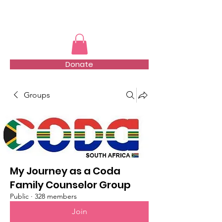
TMFSA
Donate
Groups
My Journey as a Coda
Family Counselor Group
Public
·
328 members
Join