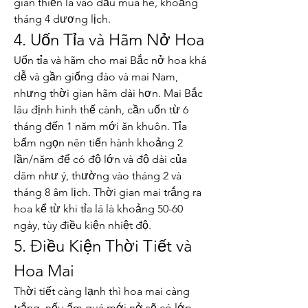
gian thiến là vào đầu mùa hè, khoảng 
tháng 4 dương lịch.
4. Uốn Tỉa và Hãm Nở Hoa
Uốn tỉa và hãm cho mai Bắc nở hoa khá 
dễ và gần giống đào và mai Nam, 
nhưng thời gian hãm dài hơn. Mai Bắc 
lâu định hình thế cành, cần uốn từ 6 
tháng đến 1 năm mới ăn khuôn. Tỉa 
bấm ngọn nên tiến hành khoảng 2 
lần/năm để có độ lớn và độ dài của 
dăm như ý, thường vào tháng 2 và 
tháng 8 âm lịch. Thời gian mai trắng ra 
hoa kể từ khi tỉa lá là khoảng 50-60 
ngày, tùy điều kiện nhiệt độ.
5. Điều Kiện Thời Tiết và 
Hoa Mai
Thời tiết càng lạnh thì hoa mai càng 
trắng, nếu ấm quá mới nở sẽ có lớp 