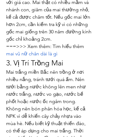
với giá cao. Mai thật có nhiều mầm và 
nhánh con, giăm của mai thường nhỏ, 
kể cả được chăm tốt. Nếu gốc mai lớn 
hơn 2cm, cần kiểm tra kỹ vì có những 
gốc mai giống trên 30 năm đường kính 
gốc chỉ khoảng 2cm.
===>>> Xem thêm: Tìm hiểu thêm 
mai vũ nữ chân dài là gì
3. Vị Trí Trồng Mai
Mai trắng miền Bắc nên trồng ở nơi 
nhiều nắng, tránh tưới quá ẩm. Nên 
tưới bằng nước không lên men như 
nước trắng, nước vo gạo, nước bể 
phốt hoặc nước ốc ngâm trong. 
Không nên bón phân hóa học, kể cả 
NPK vì dễ khiến cây chảy nhựa vào 
mùa hè. Nếu biết kỹ thuật thiến đào, 
có thể áp dụng cho mai trắng. Thời 