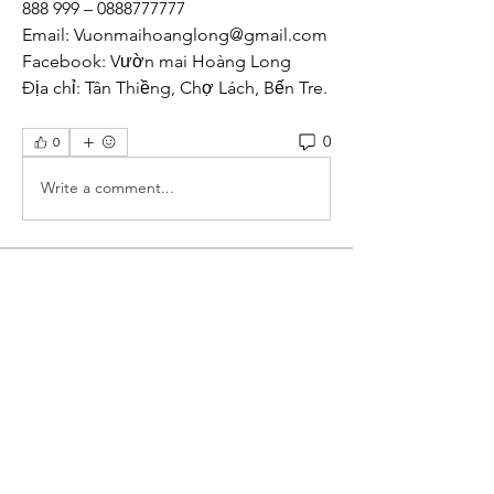
888 999 – 0888777777
Email: 
Vuonmaihoanglong@gmail.com
Facebook: Vườn mai Hoàng Long
Địa chỉ: Tân Thiềng, Chợ Lách, Bến Tre.
0
0
Write a comment...
About
Welcome to the group! You can
connect with other members, ge
...
Read more
Members
mogy59059
Follow
mogy59059