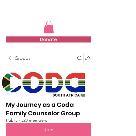
TMFSA
Donate
Groups
My Journey as a Coda
Family Counselor Group
Public
·
328 members
Join