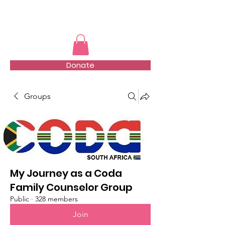
TMFSA
Donate
Groups
My Journey as a Coda
Family Counselor Group
Public
·
328 members
Join