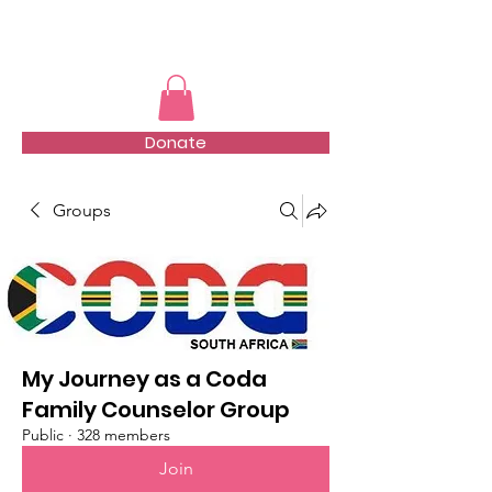
TMFSA
Donate
Groups
My Journey as a Coda
Family Counselor Group
Public
·
328 members
Join