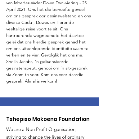
van Moeder-Vader Dowe Dag-viering - 25 
April 2021. Ons het die behoefte gevoel 
om ons gesprek oor gesinswelstand en ons 
diverse Coda-, Dowes en Horende 
veeltalige reise voort te sit. Ons 
hartroerende wegneemete het daartoe 
gelei dat ons hierdie gesprek gehad het 
om ons uiteenlopende identiteite saam te 
verken en te vier. Gevolglik het ons me. 
Sheila Jacobs, 'n gelisensieerde 
gesinsterapeut, genooi om 'n sit-gesprek 
via Zoom te voer. Kom ons voer daardie 
gesprek. Almal is welkom!
Tshepiso Mokoena Foundation
We are a Non Profit Organisation,
striving to change the lives of ordinary