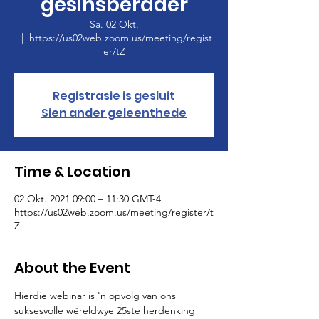
gesinsberader
Sa. 02 Okt.
  |  
https://us02web.zoom.us/meeting/regist
er/tZ
Registrasie is gesluit
Sien ander geleenthede
Time & Location
02 Okt. 2021 09:00 – 11:30 GMT-4
https://us02web.zoom.us/meeting/register/t
Z
About the Event
Hierdie webinar is 'n opvolg van ons 
suksesvolle wêreldwye 25ste herdenking 