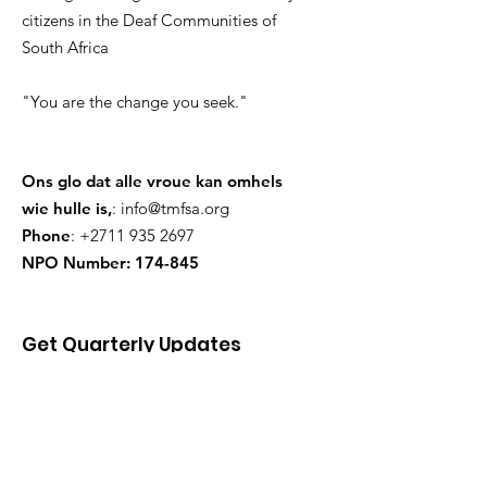
citizens in the Deaf Communities of
South Africa
"You are the change you seek."
Ons glo dat alle vroue kan omhels
wie hulle is,
:
info@tmfsa.org
Phone
:
+2711 935 2697
NPO Number: 174-845
Get Quarterly Updates
skenk
Sign Up!