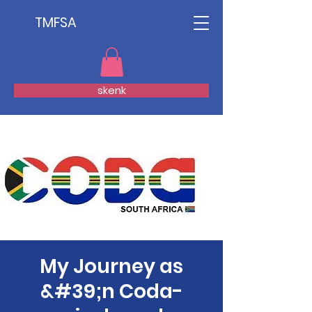
TMFSA
skenk
My Journey as
&#39;n Coda-