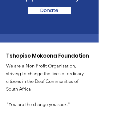
Donate
Tshepiso Mokoena Foundation
We are a Non Profit Organisation,
striving to change the lives of ordinary
citizens in the Deaf Communities of
South Africa
"You are the change you seek."
Ons glo dat alle vroue kan omhels
wie hulle is,
:
info@tmfsa.org