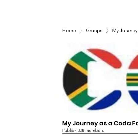
TMFSA
Home
Support Us
Shop
News
Home
Groups
My Journey
My Journey as a Coda F
Public
·
328 members