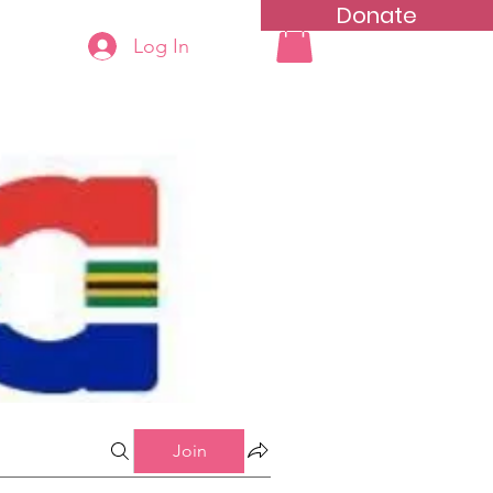
Donate
Log In
ning
Groups List
Join