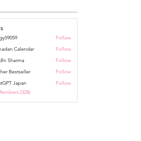
s
gy59059
Follow
059
adan Calendar
Follow
dhi Sharma
Follow
her Bestseller
Follow
tGPT Japan
Follow
Members (328)