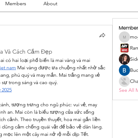
Members
About
Member
mo
mogy59
Ram
ĩa Và Cách Cắm Đẹp
Sid
 có hai loại phổ biến là mai vàng và mai 
iet nam
 Mai vàng được ưa chuộng nhất nhờ sắc 
Buc
sang, phú quý và may mắn. Mai trắng mang vẻ 
Cha
 sự trong sáng và cao quý.
ẻ 2025
See All 
nh, tượng trưng cho ngũ phúc: vui vẻ, may 
ình an. Mai còn là biểu tượng của sức sống 
ịch cảnh. Theo truyền thuyết, hoa mai gắn liền 
 dũng cảm chống quái vật để bảo vệ dân làng. 
g mọc lên một cây mai nở rộ mỗi dịp Tết.