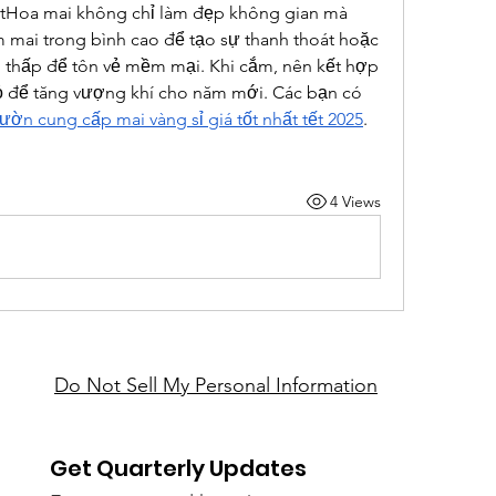
tHoa mai không chỉ làm đẹp không gian mà 
m mai trong bình cao để tạo sự thanh thoát hoặc 
h thấp để tôn vẻ mềm mại. Khi cắm, nên kết hợp 
ỏ để tăng vượng khí cho năm mới. Các bạn có 
ườn cung cấp mai vàng sỉ giá tốt nhất tết 2025
.
4 Views
Do Not Sell My Personal Information
Get Quarterly Updates