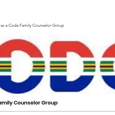
Gallery
Events
Contact
Interpreter Mentoring Trai
 as a Coda Family Counselor Group
amily Counselor Group