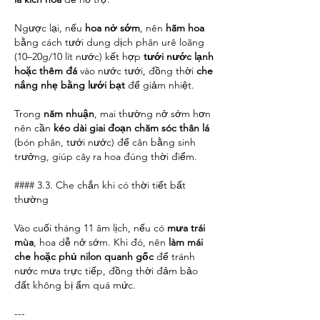
Ngược lại, nếu 
hoa nở sớm
, nên 
hãm hoa
bằng cách tưới dung dịch phân urê loãng 
(10–20g/10 lít nước) kết hợp 
tưới nước lạnh 
hoặc thêm đá
 vào nước tưới, đồng thời 
che 
nắng nhẹ bằng lưới bạt
 để giảm nhiệt.
Trong 
năm nhuận
, mai thường nở sớm hơn 
nên cần 
kéo dài giai đoạn chăm sóc thân lá
(bón phân, tưới nước) để cân bằng sinh 
trưởng, giúp cây ra hoa đúng thời điểm.
#### 3.3. Che chắn khi có thời tiết bất 
thường
Vào cuối tháng 11 âm lịch, nếu có 
mưa trái 
mùa
, hoa dễ nở sớm. Khi đó, nên 
làm mái 
che hoặc phủ nilon quanh gốc
 để tránh 
nước mưa trực tiếp, đồng thời đảm bảo 
đất không bị ẩm quá mức.
---