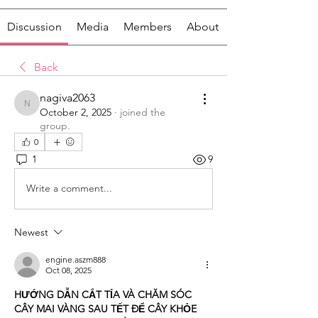
Discussion
Media
Members
About
Back
nagiva2063
nagiva2063
October 2, 2025
·
joined the
group.
0
1
9
Write a comment...
Newest
engine.aszm888
Oct 08, 2025
HƯỚNG DẪN CẮT TỈA VÀ CHĂM SÓC 
CÂY MAI VÀNG SAU TẾT ĐỂ CÂY KHỎE 