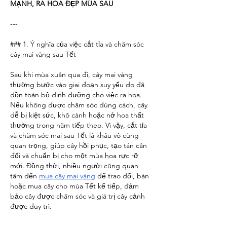
MẠNH, RA HOA ĐẸP MÙA SAU
---
### 1. Ý nghĩa của việc cắt tỉa và chăm sóc 
cây mai vàng sau Tết
Sau khi mùa xuân qua đi, cây mai vàng 
thường bước vào giai đoạn suy yếu do đã 
dồn toàn bộ dinh dưỡng cho việc ra hoa. 
Nếu không được chăm sóc đúng cách, cây 
dễ bị kiệt sức, khô cành hoặc nở hoa thất 
thường trong năm tiếp theo. Vì vậy, cắt tỉa 
và chăm sóc mai sau Tết là khâu vô cùng 
quan trọng, giúp cây hồi phục, tạo tán cân 
đối và chuẩn bị cho một mùa hoa rực rỡ 
mới. Đồng thời, nhiều người cũng quan 
tâm đến 
mua cây mai vàng
 để trao đổi, bán 
hoặc mua cây cho mùa Tết kế tiếp, đảm 
bảo cây được chăm sóc và giá trị cây cảnh 
được duy trì.