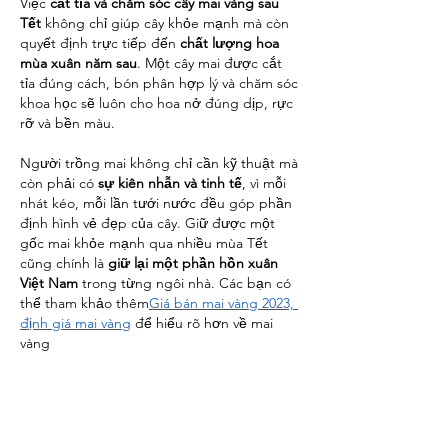
Việc 
cắt tỉa và chăm sóc cây mai vàng sau 
Tết
 không chỉ giúp cây khỏe mạnh mà còn 
quyết định trực tiếp đến 
chất lượng hoa 
mùa xuân năm sau
. Một cây mai được cắt 
tỉa đúng cách, bón phân hợp lý và chăm sóc 
khoa học sẽ luôn cho hoa nở đúng dịp, rực 
rỡ và bền màu.
Người trồng mai không chỉ cần kỹ thuật mà 
còn phải có 
sự kiên nhẫn và tinh tế
, vì mỗi 
nhát kéo, mỗi lần tưới nước đều góp phần 
định hình vẻ đẹp của cây. Giữ được một 
gốc mai khỏe mạnh qua nhiều mùa Tết 
cũng chính là 
giữ lại một phần hồn xuân 
Việt Nam
 trong từng ngôi nhà. Các bạn có 
thể tham khảo thêm
Giá bán mai vàng 2023, 
định giá mai vàng
 để hiểu rõ hơn về mai 
vàng
Liên Hệ ngay cho chúng tôi theo thông 
tin dưới đây:
Điện thoại/Zalo: 0905 888 999 – 0799 888 