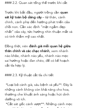
#### 2.2. Quan sát tổng thể trước khi cắt
Trước khi bắt đầu, người trồng cần 
quan 
sát kỹ toàn bộ dáng cây
 – từ thân, cành 
chính, cành phụ đến hướng phát triển của 
chồi non. Cần xác định “mặt ngắm đẹp 
nhất” của cây, tức hướng nhìn thuận mắt và 
có tính thẩm mỹ cao nhất.
Đồng thời, nên 
đánh giá mối quan hệ giữa 
thân chính và các chạc nhánh
, xem nhánh 
nào khỏe, nhánh nào yếu, nhánh nào mọc 
sai hướng hoặc đan chéo, để có kế hoạch 
cắt tỉa hợp lý.
#### 2.3. Kỹ thuật cắt tỉa chi tiết
*Loại bỏ cành già, sâu bệnh và yếu**: Đây là 
những cành không còn khả năng cho hoa, 
thường che khuất ánh sáng hoặc hút dinh 
dưỡng vô ích.
*Cắt sát gốc cành vượt**: Những cành mọc 