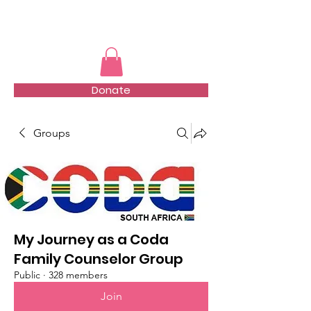
TMFSA
Donate
Groups
My Journey as a Coda
Family Counselor Group
Public
·
328 members
Join