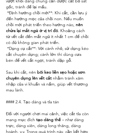
vượt khỏi dáng chung cần được cắt bỏ sát 
gốc, tránh để lại mấu.
*Định hướng chồi mới**: Khi cắt, cần lưu ý 
đến hướng mọc của chồi non. Nếu muốn 
chồi mới phát triển theo hướng nào, 
nên 
chừa lại mắt ngủ ở vị trí đó
. Khoảng cách 
từ vết cắt đến mắt ngủ ít nhất 1 cm để chồi 
có đủ không gian phát triển.
*Dụng cụ cắt**: Với cành nhỏ, sử dụng kéo 
cắt chuyên dụng; cành lớn thì dùng cưa 
bén để vết cắt ngọt, tránh dập gỗ.
Sau khi cắt, nên 
bôi keo liền sẹo hoặc sơn 
chuyên dụng lên vết cắt
 nhằm tránh xâm 
nhập của vi khuẩn và nấm, giúp vết thương 
mau lành.
#### 2.4. Tạo dáng và tỉa tán
Đối với người chơi mai cảnh, việc cắt tỉa còn 
mang mục đích 
tạo dáng thế
 – như dáng 
trực, dáng xiên, dáng long thăng, dáng 
hoành, v.v. Trong quá trình này, cần kết hợp 