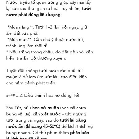
Nước là yếu tố quan trọng giúp cây mai lấy 
lại sức sau thời gian ra hoa. Tuy nhiên, 
tưới 
nước phải đúng liều lượng
:
*Mùa nắng**: Tưới 1–2 lần mỗi ngày, giữ 
ẩm đất vừa phải.
*Mùa mưa**: Cần chú ý thoát nước tốt, 
tránh úng làm thối rễ.
* Nếu trồng trong chậu, do đất dễ khô, cần 
kiểm tra ẩm độ thường xuyên.
Tuyệt đối không tưới nước vào buổi tối 
muộn vì dễ làm ẩm ướt lâu, tạo điều kiện 
cho nấm bệnh phát triển.
#### 3.2. Điều chỉnh hoa nở đúng Tết
Sau Tết, nếu 
hoa nở muộn
 (hoa cái chưa 
bung vỏ lụa), cần 
xiết nước
 – tức ngừng 
tưới trong vài ngày, sau đó 
tưới lại bằng 
nước ấm (khoảng 45–50°C)
 để kích thích nụ 
bung nhanh. Có thể phun thêm 
phân bón 
lá kích hoa
 để hỗ trợ.