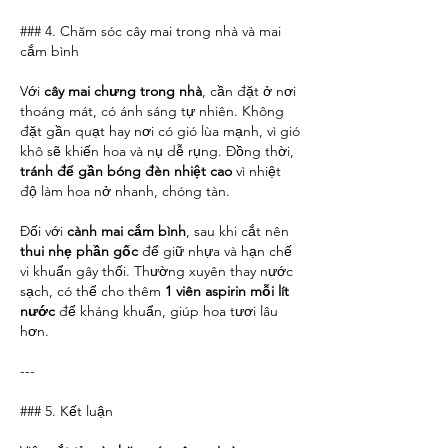
### 4. Chăm sóc cây mai trong nhà và mai 
cắm bình
Với 
cây mai chưng trong nhà
, cần đặt ở nơi 
thoáng mát, có ánh sáng tự nhiên. Không 
đặt gần quạt hay nơi có gió lùa mạnh, vì gió 
khô sẽ khiến hoa và nụ dễ rụng. Đồng thời, 
tránh để gần bóng đèn nhiệt cao
 vì nhiệt 
độ làm hoa nở nhanh, chóng tàn.
Đối với 
cành mai cắm bình
, sau khi cắt nên 
thui nhẹ phần gốc
 để giữ nhựa và hạn chế 
vi khuẩn gây thối. Thường xuyên thay nước 
sạch, có thể cho thêm 
1 viên aspirin mỗi lít 
nước
 để kháng khuẩn, giúp hoa tươi lâu 
hơn.
---
### 5. Kết luận