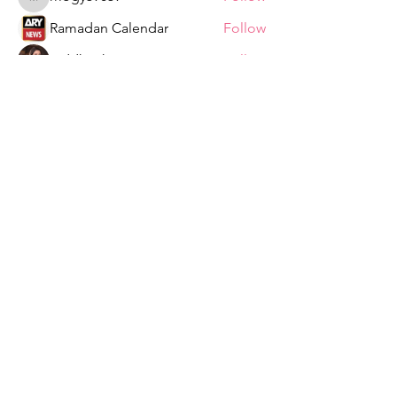
mogy59059
Ramadan Calendar
Follow
Siddhi Sharma
Follow
Bucher Bestseller
Follow
ChatGPT Japan
Follow
See All Members (328)
Tshepiso Mokoena Foundation
We are a Non Profit Organisation,
striving to change the lives of ordinary
citizens in the Deaf Communities of
South Africa