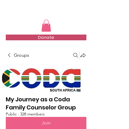
TMFSA
Donate
Groups
My Journey as a Coda
Family Counselor Group
Public
·
328 members
Join