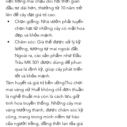
việc trồng mai chậu đòi hỏi thời gian 
đầu tư dài hơn, thường từ 10 năm trở 
lên để cây đạt giá trị cao.
Chọn giống: Nhà vườn phải tuyển 
chọn hạt từ những cây có mặt hoa 
đẹp và khỏe mạnh.
Chăm sóc: Giá thể được xử lý kỹ 
lưỡng, tương tự mai ngoài đất. 
Ngoài ra, các sản phẩm như Đầu 
Trâu MK 501 được dùng để phun 
qua lá định kỳ, giúp cây phát triển 
tốt và khỏe mạnh.
Tâm huyết và giá trị bền vữngThú chơi 
mai vàng xứ Huế không chỉ đơn thuần 
là nghệ thuật mà còn là cách lưu giữ 
tinh hoa truyền thống. Những cây mai 
vàng trưởng thành, được chăm sóc kỳ 
công, mang trong mình niềm tự hào 
của người trồng, đồng thời lan tỏa giá 