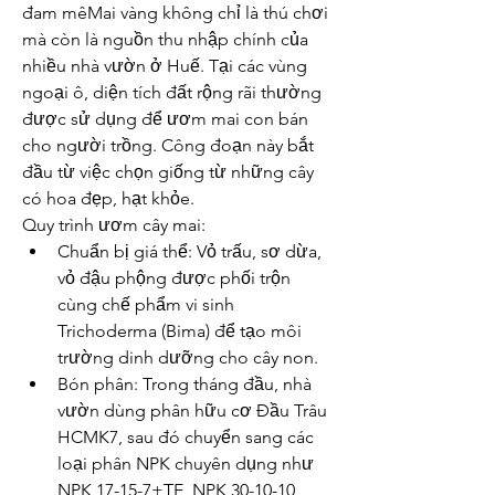
đam mêMai vàng không chỉ là thú chơi 
mà còn là nguồn thu nhập chính của 
nhiều nhà vườn ở Huế. Tại các vùng 
ngoại ô, diện tích đất rộng rãi thường 
được sử dụng để ươm mai con bán 
cho người trồng. Công đoạn này bắt 
đầu từ việc chọn giống từ những cây 
có hoa đẹp, hạt khỏe.
Quy trình ươm cây mai:
Chuẩn bị giá thể: Vỏ trấu, sơ dừa, 
vỏ đậu phộng được phối trộn 
cùng chế phẩm vi sinh 
Trichoderma (Bima) để tạo môi 
trường dinh dưỡng cho cây non.
Bón phân: Trong tháng đầu, nhà 
vườn dùng phân hữu cơ Đầu Trâu 
HCMK7, sau đó chuyển sang các 
loại phân NPK chuyên dụng như 
NPK 17-15-7+TE, NPK 30-10-10, 